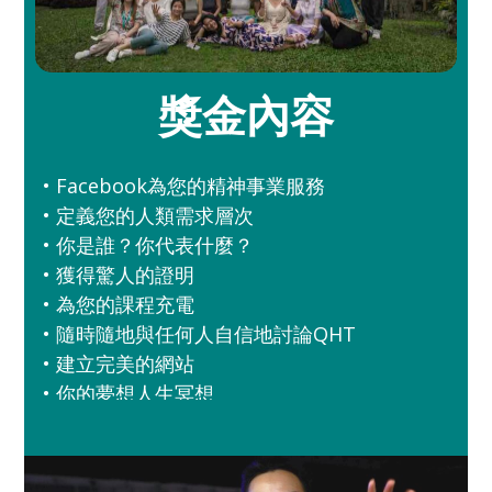
獎金內容
• Facebook
為您的精神事業服務
•
定義您的人類需求層次
•
你是誰？你代表什麼？
•
獲得驚人的證明
•
為您的課程充電
•
隨時隨地與任何人自信地討論
QHT
•
建立完美的網站
•
你的夢想人生冥想
•
豐富多彩的畢業典禮和慶典
•
將靈魂演講融入你的實踐