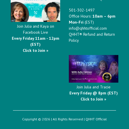
501-302-1497
Office Hours:
10am – 6pm
Mon-Fri
(EST)
Join Julia and Kaya on
info@qhhtofficial.com
Facebook Live
QHHT® Refund and Return
Every Friday 11am - 12pm
Policy
(EST)
Click to Join »
Join Julia and Tracie
Every Friday @ 8pm (EST)
Click to Join »
Copyright © 2026 | All Rights Reserved |
QHHT Official