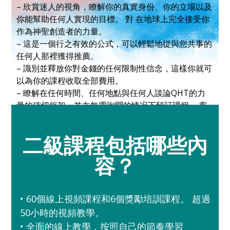
– 欣賞迷人的視角，瞭解你的真實身份、你的立場以及
你能幫助任何人實現的目標。 對 在地球上完全接受你
作為神聖創造者的力量。
– 這是一個行之有效的公式，可以輕鬆地從與您共事的
任何人那裡獲得推薦。
– 識別並釋放你對金錢的任何限制性信念，這樣你就可
以為你的課程收取全部費用。
– 瞭解在任何時間、任何地點與任何人談論QHT的力
量的確切框架，並在無需詢問的情况下預訂課程。 客
戶會問你的！
二級課程包括哪些內
容？
• 60個線上視頻課程和6個獎勵培訓課程。 超過
50小時的視頻教學。
• 全面的線上教學，按照自己的節奏學習