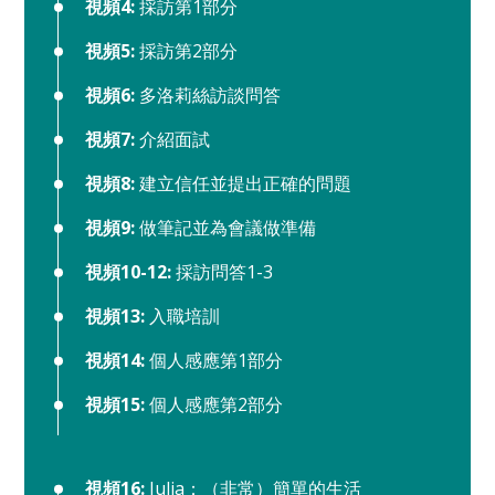
視頻4:
採訪第1部分
視頻5:
採訪第2部分
視頻6:
多洛莉絲訪談問答
視頻7:
介紹面試
視頻8:
建立信任並提出正確的問題
視頻9:
做筆記並為會議做準備
視頻10-12:
採訪問答1-3
視頻13:
入職培訓
視頻14:
個人感應第1部分
視頻15:
個人感應第2部分
視頻16:
Julia：（非常）簡單的生活