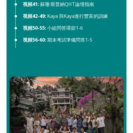
視頻41:
蘇珊·斯普納QHT論壇指南
視頻42-49:
Kaya 與Kaya進行豐富的訓練
視頻50-55:
小組問答環節1-6
視頻56-60:
期末考試準備問答1-5