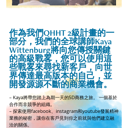
作為我們QHHT 2級計畫的一
部分，我們的全球講師Kaya
Wittenburg將向您傳授關鍵
的高級戰畧，您可以使用這
些戰畧來尋找新客戶，向世
界傳達最高版本的自己，並
開發源源不斷的商業機會。
– Kaya將帶您踏上為期一天的5D商務之旅。 一個基於
合作而非競爭的組織。
– 探索使用facebook、instagram和youtube發展精神
業務的秘密，讓你在客戶見到你之前就與他們建立融
洽的關係。