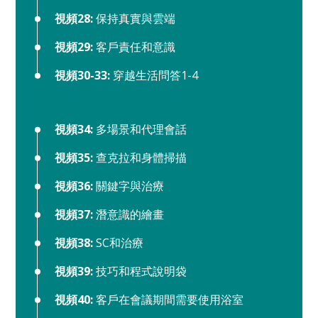
視頻28:
保持真實與雲端
視頻29:
客戶責任和意識
視頻30-33:
穿越生活問答1-4
視頻34:
多場景和代理會話
視頻35:
查克拉和身體掃描
視頻36:
關鍵字與治療
視頻37:
潛意識的繪畫
視頻38:
SC和治療
視頻39:
技巧和程式說明袋
視頻40:
客戶在會議期間需要使用浴室