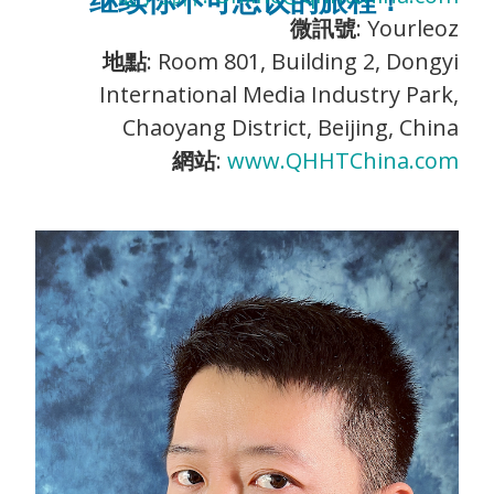
继续你不可思议的旅程！
微訊號
: Yourleoz
地點
: Room 801, Building 2, Dongyi
International Media Industry Park,
Chaoyang District, Beijing, China
網站
:
www.QHHTChina.com