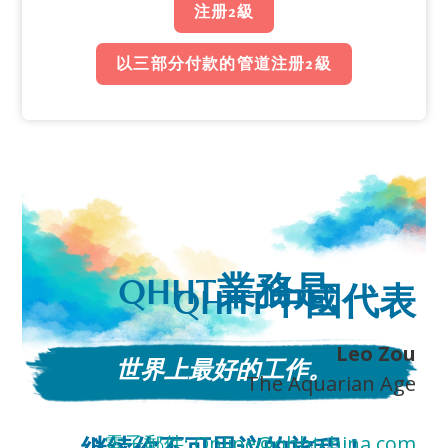
注册2級
以三部分付款的管道注册2級
QHHT業務是
QHHT中國代表
Leo Zou
世界上最好的工作。
The Aquarian Age
電子郵件:
Online@qhhtchina.com