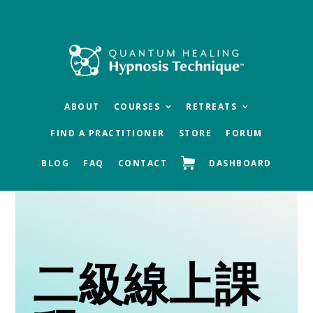
Skip
Skip
Skip
to
to
to
main
primary
footer
content
sidebar
ABOUT
COURSES
RETREATS
FIND A PRACTITIONER
STORE
FORUM
BLOG
FAQ
CONTACT
DASHBOARD
二級線上課